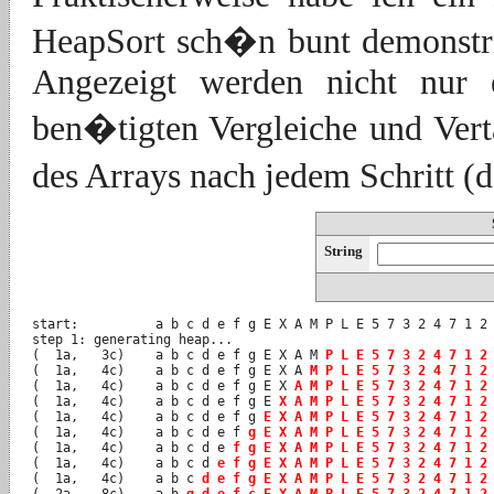
HeapSort sch�n bunt demonstrie
Angezeigt werden nicht nur e
ben�tigten Vergleiche und Ver
des Arrays nach jedem Schritt (d
String
start:		a b c d e f g E X A M P L E 5 7 3 2 4 7 1 2 3 8

step 1: generating heap...

(  1a,   3c)	a b c d e f g E X A M 
P L E 5 7 3 2 4 7 1 2
(  1a,   4c)	a b c d e f g E X A 
M P L E 5 7 3 2 4 7 1 2
(  1a,   4c)	a b c d e f g E X 
A M P L E 5 7 3 2 4 7 1 2
(  1a,   4c)	a b c d e f g E 
X A M P L E 5 7 3 2 4 7 1 2
(  1a,   4c)	a b c d e f g 
E X A M P L E 5 7 3 2 4 7 1 2
(  1a,   4c)	a b c d e f 
g E X A M P L E 5 7 3 2 4 7 1 2
(  1a,   4c)	a b c d e 
f g E X A M P L E 5 7 3 2 4 7 1 2
(  1a,   4c)	a b c d 
e f g E X A M P L E 5 7 3 2 4 7 1 2
(  1a,   4c)	a b c 
d e f g E X A M P L E 5 7 3 2 4 7 1 2
(  2a,   8c)	a b 
g d e f c E X A M P L E 5 7 3 2 4 7 1 2