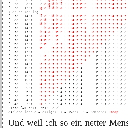
(  2a,   8c)	a 
e g d b f c E X A M P L E 5 7 3 2 4 7 1 2
(  3a,  12c)	
g e f d b a c E X A M P L E 5 7 3 2 4 7 1 2
step 2: sorting...

(  7a,  14c)	
f e c d b a E E X A M P L 8 5 7 3 2 4 7 1 2
(  8a,  18c)	
e d c X b a E E 4 A M P L 8 5 7 3 2 3 7 1 2
 
(  7a,  14c)	
d b c X M a E E 4 A 2 P L 8 5 7 3 2 3 7 1
 e 
(  7a,  14c)	
c b a X M P E E 4 A 2 1 L 8 5 7 3 2 3 7
 d e 
(  7a,  17c)	
b X a E M P E 7 4 A 2 1 L 8 5 7 3 2 3
 c d e 
(  7a,  14c)	
a X P E M L E 7 4 A 2 1 3 8 5 7 3 2
 b c d e 
(  7a,  14c)	
X M P E A L E 7 4 2 2 1 3 8 5 7 3
 a b c d e 
(  6a,  13c)	
P M L E A 3 E 7 4 2 2 1 3 8 5 7
 X a b c d e 
(  6a,  13c)	
M E L 7 A 3 E 7 4 2 2 1 3 8 5
 P X a b c d e 
(  7a,  13c)	
L E E 7 A 3 8 7 4 2 2 1 3 5
 M P X a b c d e 
(  6a,  13c)	
E A E 7 5 3 8 7 4 2 2 1 3
 L M P X a b c d e 
(  6a,  10c)	
E A 8 7 5 3 3 7 4 2 2 1
 E L M P X a b c d e 
(  7a,  14c)	
A 7 8 7 5 3 3 1 4 2 2
 E E L M P X a b c d e 
(  6a,  10c)	
8 7 3 7 5 2 3 1 4 2
 A E E L M P X a b c d e 
(  7a,  14c)	
7 7 3 4 5 2 3 1 2
 8 A E E L M P X a b c d e 
(  6a,  10c)	
7 5 3 4 2 2 3 1
 7 8 A E E L M P X a b c d e 
(  6a,  10c)	
5 4 3 1 2 2 3
 7 7 8 A E E L M P X a b c d e 
(  5a,   9c)	
4 3 3 1 2 2
 5 7 7 8 A E E L M P X a b c d e 
(  5a,   9c)	
3 2 3 1 2
 4 5 7 7 8 A E E L M P X a b c d e 
(  5a,   6c)	
3 2 2 1
 3 4 5 7 7 8 A E E L M P X a b c d e 
(  5a,   6c)	
2 1 2
 3 3 4 5 7 7 8 A E E L M P X a b c d e 
(  4a,   4c)	
2 1
 2 3 3 4 5 7 7 8 A E E L M P X a b c d e 
(  4a,   2c)	
1
 2 2 3 3 4 5 7 7 8 A E E L M P X a b c d e 
 157a (=> 52s), 361c total.

explanation: a = assigns, s = swaps, c = compares, 
heap
Und weil ich so ein netter Mens