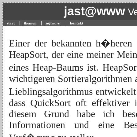
jast@www
Ve
start
themen
software
kontakt
Einer der bekannten h�heren S
HeapSort, der eine meiner Mei
eines Heap-Baums ist. HeapSor
wichtigeren Sortieralgorithmen
Lieblingsalgorithmus entwickelt
dass QuickSort oft effektiver 
diesem Grund habe ich besch
Informationen und eine Bes