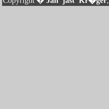
Copyright �
Jan 'jast' Kr�ger