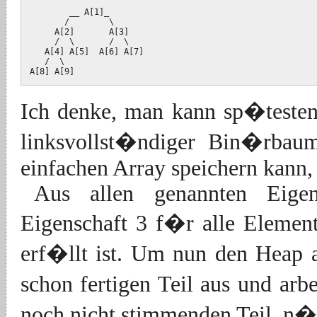
        __ A[1]_

       /        \

     A[2]       A[3]

     /  \       /  \

   A[4] A[5]  A[6] A[7]

   /  \

Ich denke, man kann sp�testen
linksvollst�ndiger Bin�rba
einfachen Array speichern kann, 
Aus allen genannten Eigen
Eigenschaft 3 f�r alle Elemen
erf�llt ist. Um nun den Heap 
schon fertigen Teil aus und arb
noch nicht stimmenden Teil, n�m