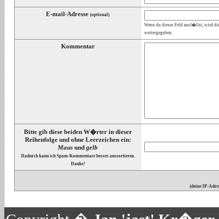
E-mail-Adresse
(optional)
Wenn du dieses Feld ausf�llst, wird di
weitergegeben.
Kommentar
Bitte gib diese beiden W�rter in dieser
Reihenfolge und ohne Leerzeichen ein:
Maus
und
gelb
Dadurch kann ich Spam-Kommentare besser aussortieren.
Danke!
(deine IP-Adre